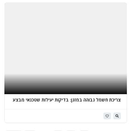
א
י
ט
ו
ם
ג
ג
ו
ת
ב
צריכת חשמל גבוהה במזגן: בדיקות יעילות שטכנאי מבצע
ב
בשטח
י
ת
ד
ג