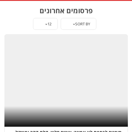
פרסומים אחרונים
א
י
ט
12
SORT BY
ו
ם
ג
ג
ו
ת
ב
א
ו
פ
ק
י
ם