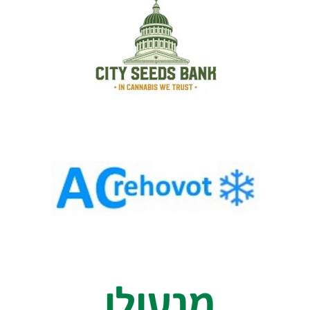
ו
ת
ב
ג
ב
ע
ת
י
י
ם
א
י
ט
ו
ם