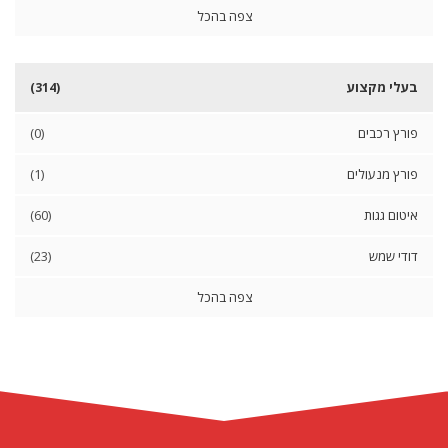
צפה בהכל
א
י
ט
בעלי מקצוע
(314)
ו
ם
פורץ רכבים
(0)
ג
ג
פורץ מנעולים
(1)
ו
ת
איטום גגות
(60)
ב
א
דודי שמש
(23)
ו
ד
י
צפה בהכל
ם