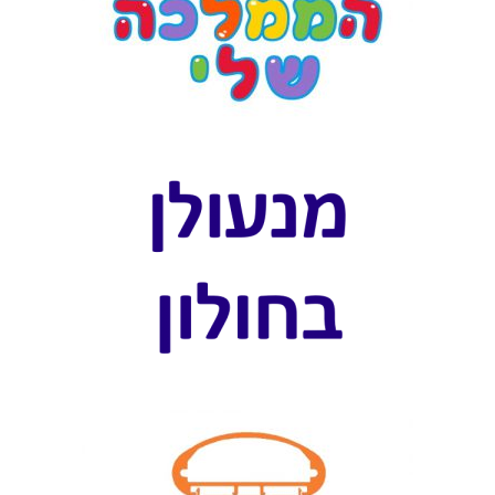
כ
א
י
א
י
ט
ו
ם
ג
ג
ו
ת
ב
ב
נ
י