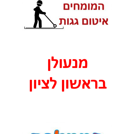
מ
ה
א
י
ט
ו
ם
ג
ג
ו
ת
ב
ב
ן
ז