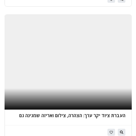
א
י
ט
ו
ם
ג
ג
ו
ת
ב
א
ש
ק
ל
ו
ן
העברת ציוד יקר ערך: הצהרה, צילום ואריזה שמגינה גם
משפטית