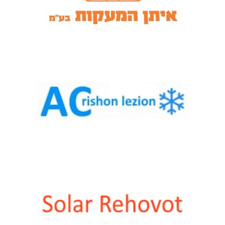
ב
ר
ק
א
י
ט
ו
ם
ג
ג
ו
ת
ב
ב
נ