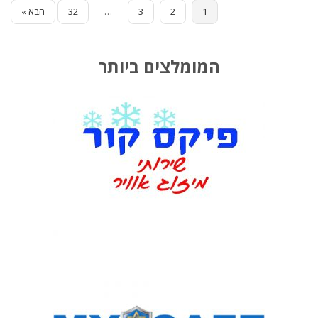
ן
1
2
3
…
32
הבא »
המומלצים ביותר
א
י
ט
ו
ם
ג
ג
ו
ת
ב
ב
י
ת
ע
ו