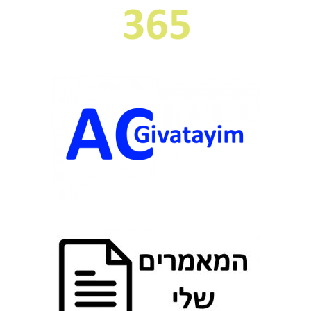
ג
ו
ת
ב
ג
ד
ר
ה
א
י
ט
ו
ם
ג
ג