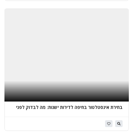
א
י
ט
ו
ם
ג
ג
ו
ת
ב
ב
א
ר
ש
ב
בחירת אינסטלטור בחיפה לדירות ישנות: מה לבדוק לפני
ע
שמתחילים