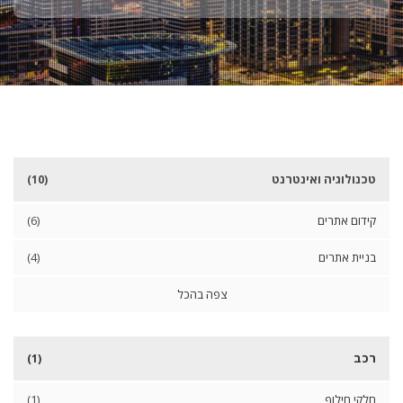
ו
מ
ס
ע
ד
נ
ו
ת
טכנולוגיה ואינטרנט
(10)
א
קידום אתרים
(6)
ו
כ
בניית אתרים
(4)
ל
מ
צפה בהכל
ה
י
ר
רכב
(1)
חלקי חילוף
(1)