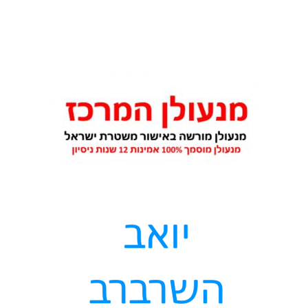
ת
י
ם
א
י
ט
ו
ם
ג
ג
ו
ת
ב
ג
ב
ע