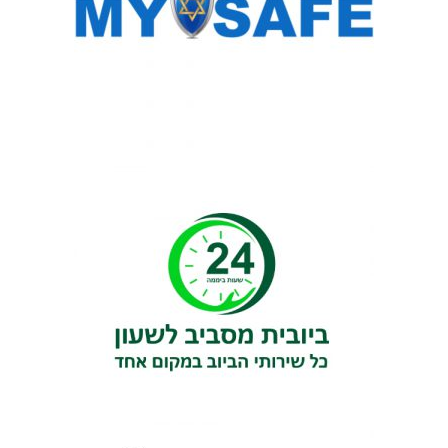
ב
ד
א
י
ט
ו
ם
ג
ג
ו
ת
ב
ב
י
ת
ק