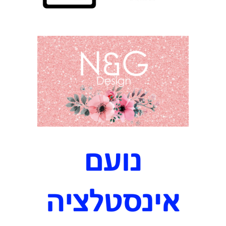
ו
ת
ב
ג
ן
י
ב
נ
ה
א
י
ט
ו
ם
ג
ג