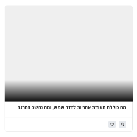
א
י
ט
ו
ם
ג
ג
ו
ת
ב
ב
י
ת
א
מה כוללת תעודת אחריות לדוד שמש, ומה נחשב החרגה
ל
נפוצה
ע
ז
ר
י