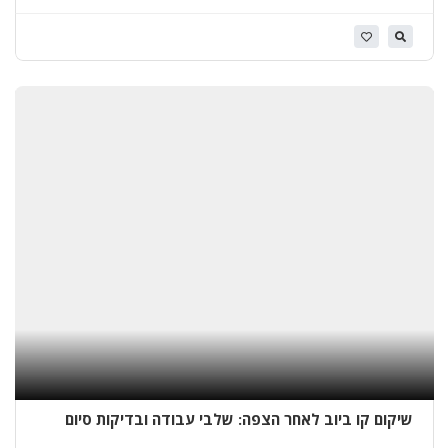
מוסיף מורכבות
א
י
ט
ו
ם
ג
ג
ו
ת
ב
א
ל
ע
ד
שיקום קו ביוב לאחר הצפה: שלבי עבודה ובדיקות סיום
חובה