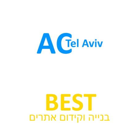
ת
ב
ר
נ
ר
א
י
ט
ו
ם
ג
ג
ו
ת
ב