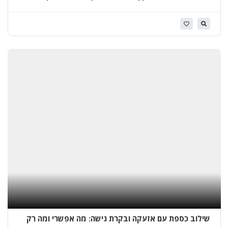
א
י
ט
ו
ם
ג
ג
ו
ת
ב
א
ח
י
ס
מ
ך
שילוב כספת עם אזעקה ובקרת גישה: מה אפשרי ומה רק