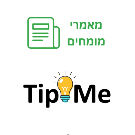
ג
ב
ע
ת
ש
מ
ו
א
ל
א
י
ט
ו
ם
ג
ג