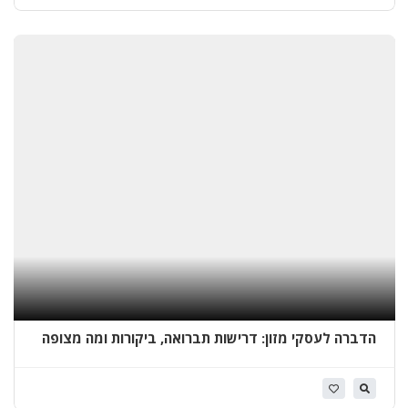
א
י
ט
ו
ם
ג
ג
ו
ת
ב
ב
א
ר
י
ע
ק
ב
הדברה לעסקי מזון: דרישות תברואה, ביקורות ומה מצופה
מהספק