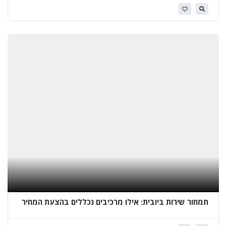
א
י
ט
ו
ם
ג
ג
ו
ת
ב
א
ר
י
א
ל
תמחור שירות ביובית: אילו מרכיבים נכללים בהצעת המחיר
בפועל