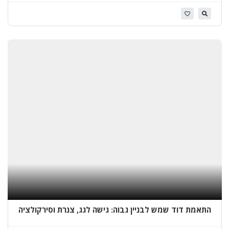
א
י
ט
ו
ם
ג
ג
ו
ת
ב
א
מ
ו
נ
י
ם
התאמת דוד שמש לבניין גבוה: גישה לגג, צנרת וסירקולציה