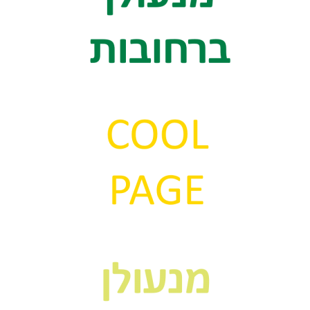
ג
ג
ו
ת
ב
ג
ב
ת
ו
ן
א
י
ט
ו
ם
ג