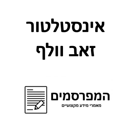
ו
ת
ב
ג
נ
י
ת
ק
ו
ו
ה
א
י
ט
ו
ם