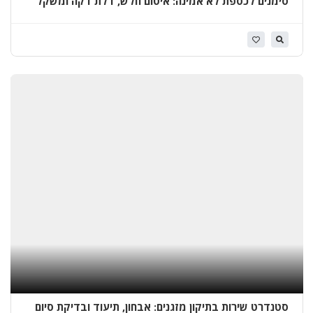
סימנים לכספת לא אמינה: איטום חלש, דלת דקה ומשקל
חריג
א
י
ט
ו
ם
ג
ג
ו
ת
ב
א
ו
ר
י
ה
ו
ד
ה
סטנדרט שירות בתיקון מזגנים: אבחון, תיעוד ובדיקת סיום