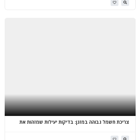
א
י
ט
ו
ם
ג
ג
ו
ת
ב
א
ש
ד
ו
ד
צריכת חשמל גבוהה במזגן: בדיקות יעילות שמזהות את
הגורם